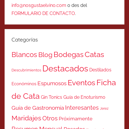
info@nosgustaelvino.com
o des del
FORMULARIO DE CONTACTO
.
Categorías
Catas
Bodegas
Blancos
Blog
Destacados
Destilados
Descubrimientos
Ficha
Eventos
Espumosos
Económinos
de Cata
Gin Tonics
Guía de Enoturismo
Interesantes
Guía de Gastronomía
Jerez
Maridajes
Otros
Próximamente
Resumen Mensual
Rosados