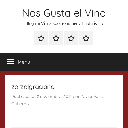
Saltar
Nos Gusta el Vino
al
contenido
Blog de Vinos, Gastronomía y Enoturismo
Especial
Enoturismo
Ranking
Contacto
Gin
y
Vinos
Tonics
Gastronomía
Menú
zorzalgraciano
Publicada el
7 noviembre, 2011
por
Xavier Valls
Gutierrez