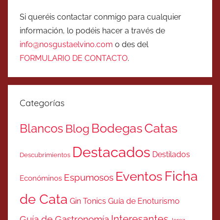
Si queréis contactar conmigo para cualquier
información, lo podéis hacer a través de
info@nosgustaelvino.com
o des del
FORMULARIO DE CONTACTO
.
Categorías
Catas
Bodegas
Blancos
Blog
Destacados
Destilados
Descubrimientos
Ficha
Eventos
Espumosos
Económinos
de Cata
Gin Tonics
Guía de Enoturismo
Interesantes
Guía de Gastronomía