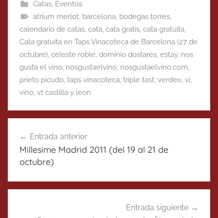
Catas
,
Eventos
atrium merlot
,
barcelona
,
bodegas torres
,
calendario de catas
,
cata
,
cata gratis
,
cata gratuita
,
Cata gratuita en Taps Vinacoteca de Barcelona (27 de
octubre)
,
celeste roble
,
dominio dostares
,
estay
,
nos
gusta el vino
,
nosgustaelvino
,
nosgustaelvino.com
,
prieto picudo
,
taps vinacoteca
,
triple tast
,
verdeo
,
vi
,
vino
,
vt castilla y leon
Navegación
Entrada anterior
de
Millesime Madrid 2011 (del 19 al 21 de
entradas
octubre)
Entrada siguiente