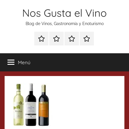
Saltar
Nos Gusta el Vino
al
contenido
Blog de Vinos, Gastronomía y Enoturismo
Especial
Enoturismo
Ranking
Contacto
Gin
y
Vinos
Tonics
Gastronomía
Menú