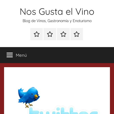
Saltar
Nos Gusta el Vino
al
contenido
Blog de Vinos, Gastronomía y Enoturismo
Especial
Enoturismo
Ranking
Contacto
Gin
y
Vinos
Tonics
Gastronomía
Menú