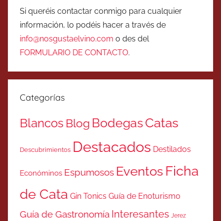
Si queréis contactar conmigo para cualquier
información, lo podéis hacer a través de
info@nosgustaelvino.com
o des del
FORMULARIO DE CONTACTO
.
Categorías
Catas
Bodegas
Blancos
Blog
Destacados
Destilados
Descubrimientos
Ficha
Eventos
Espumosos
Económinos
de Cata
Gin Tonics
Guía de Enoturismo
Interesantes
Guía de Gastronomía
Jerez