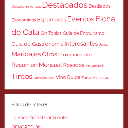
Destacados
Destilados
Descubrimientos
Ficha
Eventos
Espumosos
Económinos
de Cata
Gin Tonics
Guía de Enoturismo
Interesantes
Guía de Gastronomía
Jerez
Maridajes
Otros
Próximamente
Resumen Mensual
Rosados
Sin categoría
Tintos
Vino Dulce
Zonas Vinicolas
Utensilios Vino
Sitios de interés
La Sacristía del Caminante
OENOPEDION