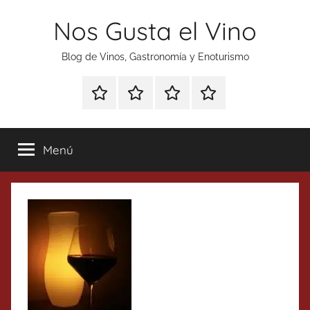
Saltar
Nos Gusta el Vino
al
contenido
Blog de Vinos, Gastronomía y Enoturismo
Especial
Enoturismo
Ranking
Contacto
Gin
y
Vinos
Tonics
Gastronomía
Menú