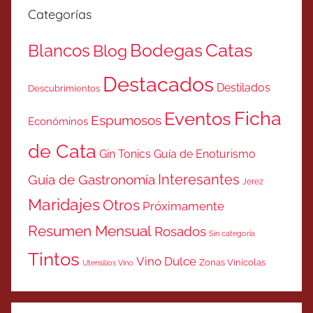
Categorías
Catas
Bodegas
Blancos
Blog
Destacados
Destilados
Descubrimientos
Ficha
Eventos
Espumosos
Económinos
de Cata
Gin Tonics
Guía de Enoturismo
Interesantes
Guía de Gastronomía
Jerez
Maridajes
Otros
Próximamente
Resumen Mensual
Rosados
Sin categoría
Tintos
Vino Dulce
Zonas Vinicolas
Utensilios Vino