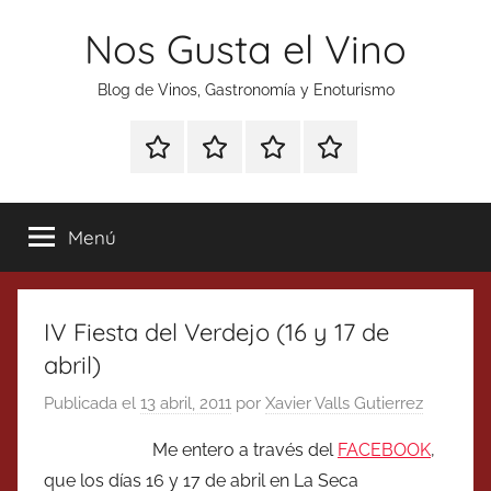
Saltar
Nos Gusta el Vino
al
contenido
Blog de Vinos, Gastronomía y Enoturismo
Especial
Enoturismo
Ranking
Contacto
Gin
y
Vinos
Tonics
Gastronomía
Menú
IV Fiesta del Verdejo (16 y 17 de
abril)
Publicada el
13 abril, 2011
por
Xavier Valls Gutierrez
Me entero a través del
FACEBOOK
,
que los días 16 y 17 de abril en La Seca