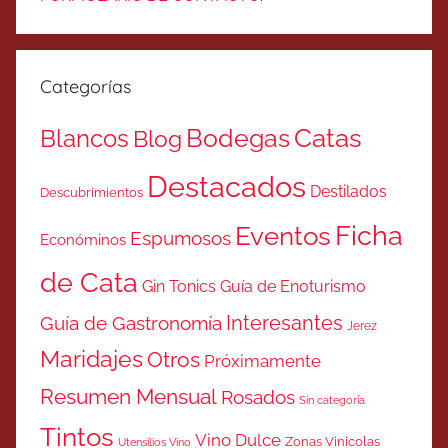
Categorías
Catas
Bodegas
Blancos
Blog
Destacados
Destilados
Descubrimientos
Ficha
Eventos
Espumosos
Económinos
de Cata
Gin Tonics
Guía de Enoturismo
Interesantes
Guía de Gastronomía
Jerez
Maridajes
Otros
Próximamente
Resumen Mensual
Rosados
Sin categoría
Tintos
Vino Dulce
Zonas Vinicolas
Utensilios Vino