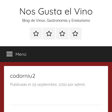
Saltar
Nos Gusta el Vino
al
contenido
Blog de Vinos, Gastronomía y Enoturismo
Especial
Enoturismo
Ranking
Contacto
Gin
y
Vinos
Tonics
Gastronomía
Menú
codorniu2
Publicada el
29 septiembre, 2010
por
admin