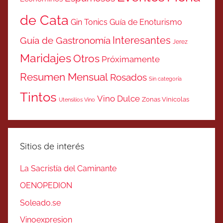
de Cata
Gin Tonics
Guía de Enoturismo
Interesantes
Guía de Gastronomía
Jerez
Maridajes
Otros
Próximamente
Resumen Mensual
Rosados
Sin categoría
Tintos
Vino Dulce
Zonas Vinicolas
Utensilios Vino
Sitios de interés
La Sacristía del Caminante
OENOPEDION
Soleado.se
Vinoexpresion