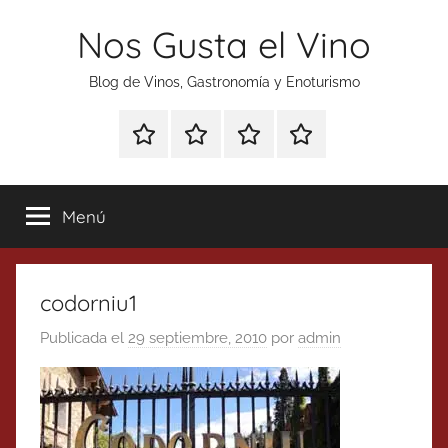
Saltar
Nos Gusta el Vino
al
contenido
Blog de Vinos, Gastronomía y Enoturismo
Especial
Enoturismo
Ranking
Contacto
Gin
y
Vinos
Tonics
Gastronomía
Menú
codorniu1
Publicada el
29 septiembre, 2010
por
admin