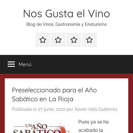
Saltar
Nos Gusta el Vino
al
contenido
Blog de Vinos, Gastronomía y Enoturismo
Especial
Enoturismo
Ranking
Contacto
Gin
y
Vinos
Tonics
Gastronomía
Menú
Preseleccionado para el Año
Sabático en La Rioja
Publicada el
27 junio, 2010
por
Xavier Valls Gutierrez
Pues ya se ha
acabado la