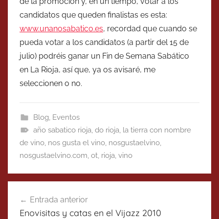
de la promoción y, en un tiempo, votar a los
candidatos que queden finalistas es esta:
www.unanosabatico.es
, recordad que cuando se
pueda votar a los candidatos (a partir del 15 de
julio) podréis ganar un Fin de Semana Sabático
en La Rioja, así que, ya os avisaré, me
seleccionen o no.
Blog
,
Eventos
año sabatico rioja
,
do rioja
,
la tierra con nombre
de vino
,
nos gusta el vino
,
nosgustaelvino
,
nosgustaelvino.com
,
ot
,
rioja
,
vino
Navegación
Entrada anterior
de
Enovisitas y catas en el Vijazz 2010