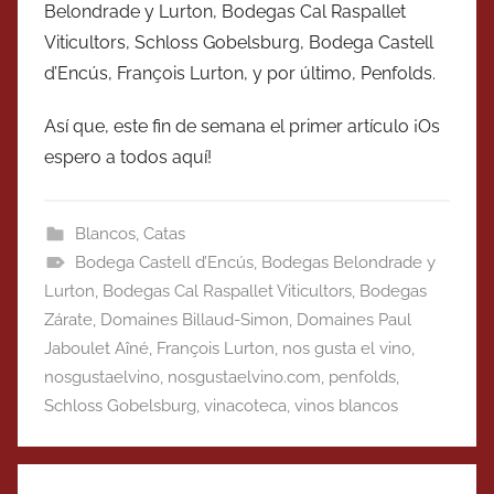
Belondrade y Lurton, Bodegas Cal Raspallet
Viticultors, Schloss Gobelsburg, Bodega Castell
d’Encús, François Lurton, y por último, Penfolds.
Así que, este fin de semana el primer artículo ¡Os
espero a todos aquí!
Blancos
,
Catas
Bodega Castell d’Encús
,
Bodegas Belondrade y
Lurton
,
Bodegas Cal Raspallet Viticultors
,
Bodegas
Zárate
,
Domaines Billaud-Simon
,
Domaines Paul
Jaboulet Aîné
,
François Lurton
,
nos gusta el vino
,
nosgustaelvino
,
nosgustaelvino.com
,
penfolds
,
Schloss Gobelsburg
,
vinacoteca
,
vinos blancos
Navegación