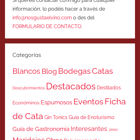
Si queréis contactar conmigo para cualquier
información, lo podéis hacer a través de
info@nosgustaelvino.com
o des del
FORMULARIO DE CONTACTO
.
Categorías
Catas
Bodegas
Blancos
Blog
Destacados
Destilados
Descubrimientos
Ficha
Eventos
Espumosos
Económinos
de Cata
Gin Tonics
Guía de Enoturismo
Interesantes
Guía de Gastronomía
Jerez