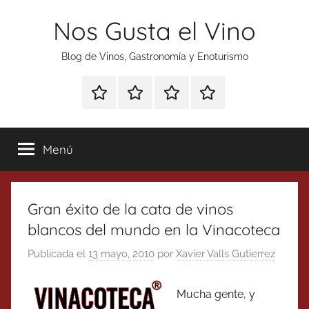
Saltar
Nos Gusta el Vino
al
contenido
Blog de Vinos, Gastronomía y Enoturismo
Especial
Enoturismo
Ranking
Contacto
Gin
y
Vinos
Tonics
Gastronomía
Menú
Gran éxito de la cata de vinos
blancos del mundo en la Vinacoteca
Publicada el
13 mayo, 2010
por
Xavier Valls Gutierrez
Mucha gente, y