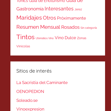
Guía de
Tonics
Guía de Enoturismo
Interesantes
Gastronomía
Jerez
Maridajes
Otros
Próximamente
Resumen Mensual
Rosados
Sin categoría
Tintos
Vino Dulce
Zonas
Utensilios Vino
Vinicolas
Sitios de interés
La Sacristía del Caminante
OENOPEDION
Soleado.se
Vinoexpresion