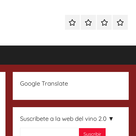
Especial
Enoturismo
Ranking
Contact
Gin
y
Vinos
Tonics
Gastronomía
Google Translate
Suscríbete a la web del vino 2.0 ▼