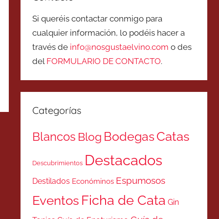
Si queréis contactar conmigo para
cualquier información, lo podéis hacer a
través de
info@nosgustaelvino.com
o des
del
FORMULARIO DE CONTACTO
.
Categorías
Catas
Bodegas
Blancos
Blog
Destacados
Descubrimientos
Espumosos
Destilados
Económinos
Ficha de Cata
Eventos
Gin