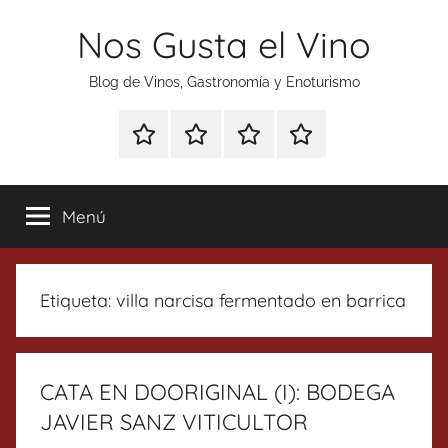
Saltar
Nos Gusta el Vino
al
contenido
Blog de Vinos, Gastronomía y Enoturismo
Especial
Enoturismo
Ranking
Contacto
Gin
y
Vinos
Tonics
Gastronomía
Menú
Etiqueta:
villa narcisa fermentado en barrica
CATA EN DOORIGINAL (I): BODEGA
JAVIER SANZ VITICULTOR