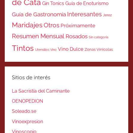
de Cata
Gin Tonics
Guía de Enoturismo
Interesantes
Guía de Gastronomía
Jerez
Maridajes
Otros
Próximamente
Resumen Mensual
Rosados
Sin categoría
Tintos
Vino Dulce
Zonas Vinicolas
Utensilios Vino
Sitios de interés
La Sacristía del Caminante
OENOPEDION
Soleado.se
Vinoexpresion
Vinoscopio