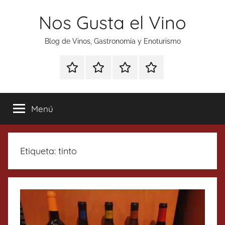
Saltar
Nos Gusta el Vino
al
contenido
Blog de Vinos, Gastronomía y Enoturismo
Especial
Enoturismo
Ranking
Contacto
Gin
y
Vinos
Tonics
Gastronomía
Menú
Etiqueta:
tinto