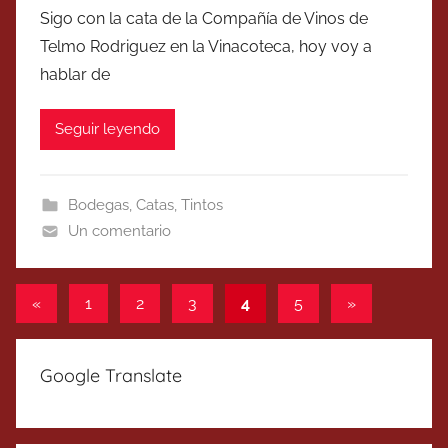
Sigo con la cata de la Compañía de Vinos de
Telmo Rodriguez en la Vinacoteca, hoy voy a
hablar de
Seguir leyendo
Bodegas
,
Catas
,
Tintos
Un comentario
Paginación
Entradas
Entradas
«
1
2
3
4
5
»
anteriores
siguientes
de
entradas
Google Translate