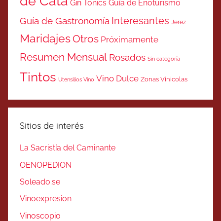
de Cata
Gin Tonics
Guía de Enoturismo
Interesantes
Guía de Gastronomía
Jerez
Maridajes
Otros
Próximamente
Resumen Mensual
Rosados
Sin categoría
Tintos
Vino Dulce
Zonas Vinicolas
Utensilios Vino
Sitios de interés
La Sacristía del Caminante
OENOPEDION
Soleado.se
Vinoexpresion
Vinoscopio