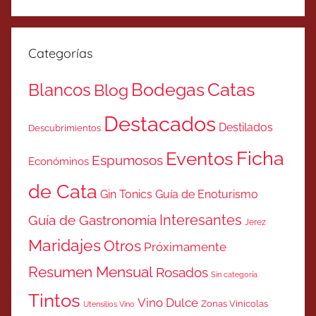
Categorías
Catas
Bodegas
Blancos
Blog
Destacados
Destilados
Descubrimientos
Ficha
Eventos
Espumosos
Económinos
de Cata
Gin Tonics
Guía de Enoturismo
Interesantes
Guía de Gastronomía
Jerez
Maridajes
Otros
Próximamente
Resumen Mensual
Rosados
Sin categoría
Tintos
Vino Dulce
Zonas Vinicolas
Utensilios Vino