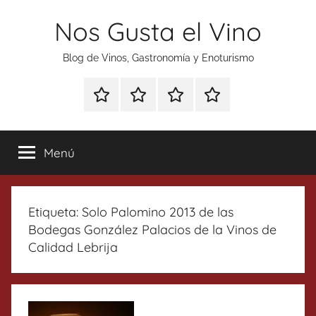
Saltar
Nos Gusta el Vino
al
contenido
Blog de Vinos, Gastronomía y Enoturismo
Especial
Enoturismo
Ranking
Contacto
Gin
y
Vinos
Tonics
Gastronomía
Menú
Etiqueta:
Solo Palomino 2013 de las
Bodegas González Palacios de la Vinos de
Calidad Lebrija