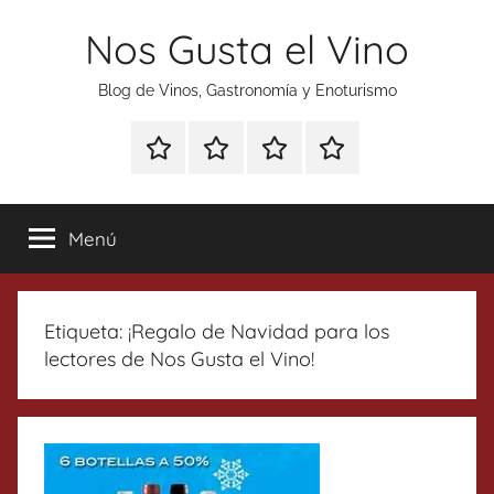
Saltar
Nos Gusta el Vino
al
contenido
Blog de Vinos, Gastronomía y Enoturismo
Especial
Enoturismo
Ranking
Contacto
Gin
y
Vinos
Tonics
Gastronomía
Menú
Etiqueta:
¡Regalo de Navidad para los
lectores de Nos Gusta el Vino!