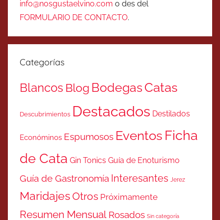
info@nosgustaelvino.com
o des del
FORMULARIO DE CONTACTO
.
Categorías
Catas
Bodegas
Blancos
Blog
Destacados
Destilados
Descubrimientos
Ficha
Eventos
Espumosos
Económinos
de Cata
Gin Tonics
Guía de Enoturismo
Interesantes
Guía de Gastronomía
Jerez
Maridajes
Otros
Próximamente
Resumen Mensual
Rosados
Sin categoría