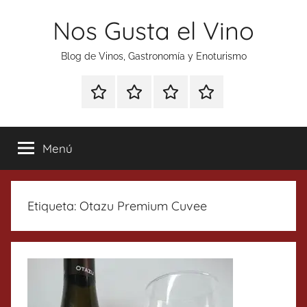
Saltar
Nos Gusta el Vino
al
contenido
Blog de Vinos, Gastronomía y Enoturismo
Especial
Enoturismo
Ranking
Contacto
Gin
y
Vinos
Tonics
Gastronomía
Menú
Etiqueta:
Otazu Premium Cuvee