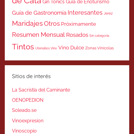
de Cata
Gin Tonics
Guía de Enoturismo
Interesantes
Guía de Gastronomía
Jerez
Maridajes
Otros
Próximamente
Resumen Mensual
Rosados
Sin categoría
Tintos
Vino Dulce
Zonas Vinicolas
Utensilios Vino
Sitios de interés
La Sacristía del Caminante
OENOPEDION
Soleado.se
Vinoexpresion
Vinoscopio