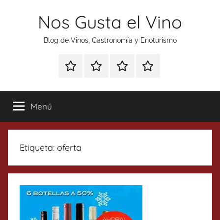
Saltar
Nos Gusta el Vino
al
contenido
Blog de Vinos, Gastronomía y Enoturismo
Especial
Enoturismo
Ranking
Contacto
Gin
y
Vinos
Tonics
Gastronomía
Menú
Etiqueta:
oferta