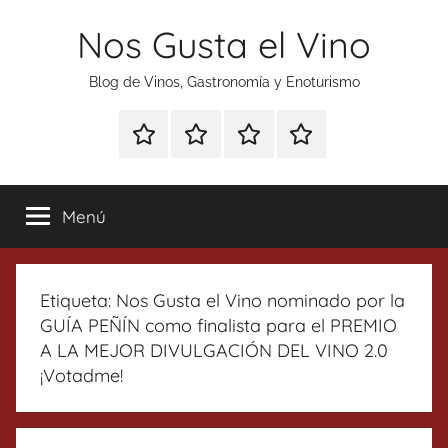
Saltar
Nos Gusta el Vino
al
contenido
Blog de Vinos, Gastronomía y Enoturismo
Especial
Enoturismo
Ranking
Contacto
Gin
y
Vinos
Tonics
Gastronomía
Menú
Etiqueta:
Nos Gusta el Vino nominado por la
GUÍA PEÑÍN como finalista para el PREMIO
A LA MEJOR DIVULGACIÓN DEL VINO 2.0
¡Votadme!