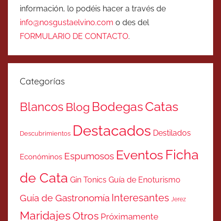
información, lo podéis hacer a través de
info@nosgustaelvino.com
o des del
FORMULARIO DE CONTACTO
.
Categorías
Catas
Bodegas
Blancos
Blog
Destacados
Destilados
Descubrimientos
Ficha
Eventos
Espumosos
Económinos
de Cata
Gin Tonics
Guía de Enoturismo
Interesantes
Guía de Gastronomía
Jerez
Maridajes
Otros
Próximamente