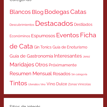
Catas
Bodegas
Blancos
Blog
Destacados
Destilados
Descubrimientos
Ficha
Eventos
Espumosos
Económinos
de Cata
Gin Tonics
Guía de Enoturismo
Interesantes
Guía de Gastronomía
Jerez
Maridajes
Otros
Próximamente
Resumen Mensual
Rosados
Sin categoría
Tintos
Vino Dulce
Zonas Vinicolas
Utensilios Vino
Sitios de interés