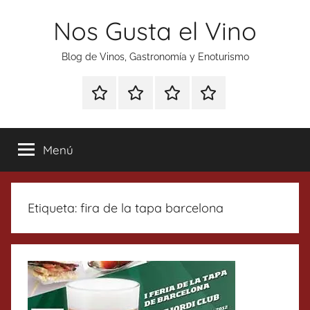
Saltar
Nos Gusta el Vino
al
contenido
Blog de Vinos, Gastronomía y Enoturismo
Especial
Enoturismo
Ranking
Contacto
Gin
y
Vinos
Tonics
Gastronomía
Menú
Etiqueta:
fira de la tapa barcelona