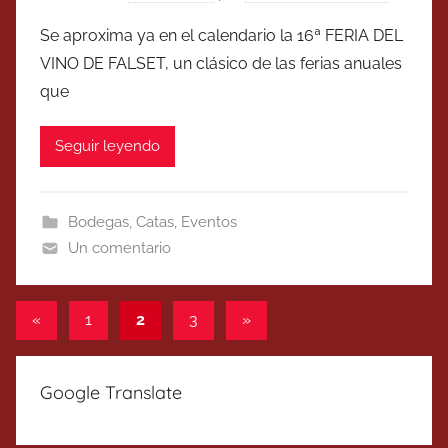
Se aproxima ya en el calendario la 16ª FERIA DEL
VINO DE FALSET, un clásico de las ferias anuales
que
Seguir leyendo
Bodegas
,
Catas
,
Eventos
Un comentario
Paginación
Entradas
Entradas
«
1
2
3
»
anteriores
siguientes
de
entradas
Google Translate