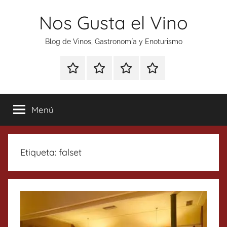
Saltar
Nos Gusta el Vino
al
contenido
Blog de Vinos, Gastronomía y Enoturismo
Especial
Enoturismo
Ranking
Contacto
Gin
y
Vinos
Tonics
Gastronomía
Menú
Etiqueta:
falset