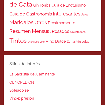
de Cata
Gin Tonics
Guía de Enoturismo
Interesantes
Guía de Gastronomía
Jerez
Maridajes
Otros
Próximamente
Resumen Mensual
Rosados
Sin categoría
Tintos
Vino Dulce
Zonas Vinicolas
Utensilios Vino
Sitios de interés
La Sacristía del Caminante
OENOPEDION
Soleado.se
Vinoexpresion