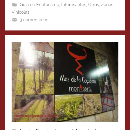
Guía de Enoturismo
,
Interesantes
,
Otros
,
Zonas
Vinicolas
3 comentarios