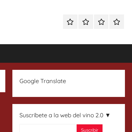
Especial
Enoturismo
Ranking
Contact
Gin
y
Vinos
Tonics
Gastronomía
Google Translate
Suscríbete a la web del vino 2.0 ▼