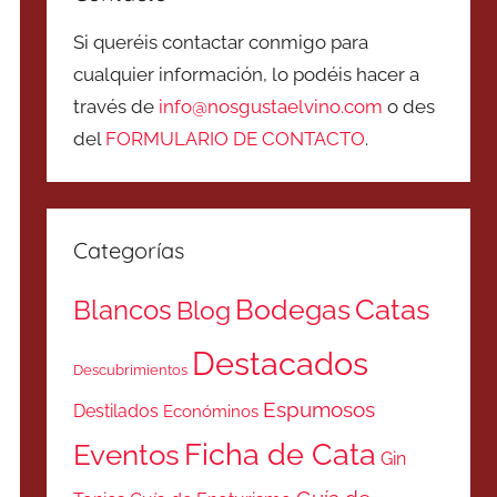
Si queréis contactar conmigo para
cualquier información, lo podéis hacer a
través de
info@nosgustaelvino.com
o des
del
FORMULARIO DE CONTACTO
.
Categorías
Catas
Bodegas
Blancos
Blog
Destacados
Descubrimientos
Espumosos
Destilados
Económinos
Ficha de Cata
Eventos
Gin