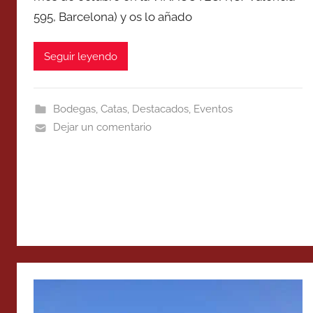
595, Barcelona) y os lo añado
Seguir leyendo
Bodegas
,
Catas
,
Destacados
,
Eventos
Dejar un comentario