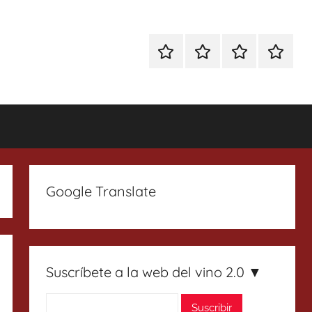
Especial
Enoturismo
Ranking
Contact
Gin
y
Vinos
Tonics
Gastronomía
Google Translate
Suscríbete a la web del vino 2.0 ▼