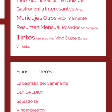
Guía de
Tonics
Guía de Enoturismo
Interesantes
Gastronomía
Jerez
Maridajes
Otros
Próximamente
Resumen Mensual
Rosados
Sin categoría
Tintos
Vino Dulce
Zonas
Utensilios Vino
Vinicolas
Sitios de interés
La Sacristía del Caminante
OENOPEDION
Soleado.se
Vinoexpresion