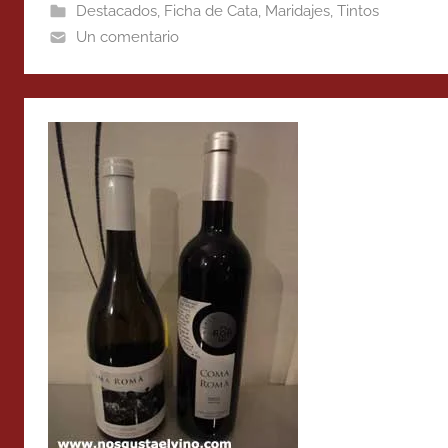
Destacados
,
Ficha de Cata
,
Maridajes
,
Tintos
Un comentario