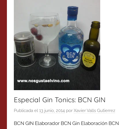
Especial Gin Tonics: BCN GIN
Publicada el
13 junio, 2014
por
Xavier Valls Gutierrez
BCN GIN Elaborador BCN Gin Elaboración BCN