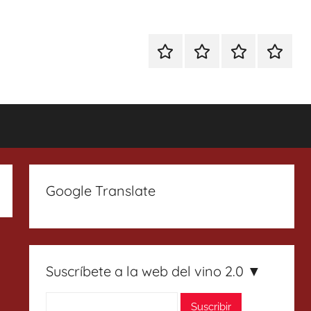
Especial
Enoturismo
Ranking
Contact
Gin
y
Vinos
Tonics
Gastronomía
Google Translate
Suscríbete a la web del vino 2.0 ▼