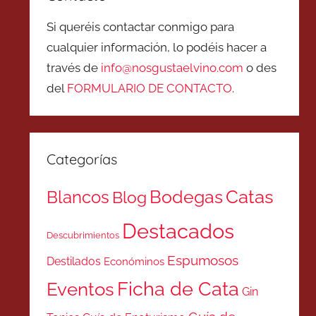
Si queréis contactar conmigo para
cualquier información, lo podéis hacer a
través de
info@nosgustaelvino.com
o des
del
FORMULARIO DE CONTACTO
.
Categorías
Catas
Bodegas
Blancos
Blog
Destacados
Descubrimientos
Espumosos
Destilados
Económinos
Ficha de Cata
Eventos
Gin