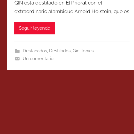
GIN está destilado en El Priorat con el
extraordinario alambique Arnold Holstein, que es
Seguir leyendo
Destacados
,
Destilados
,
Gin Tonics
Un comentario