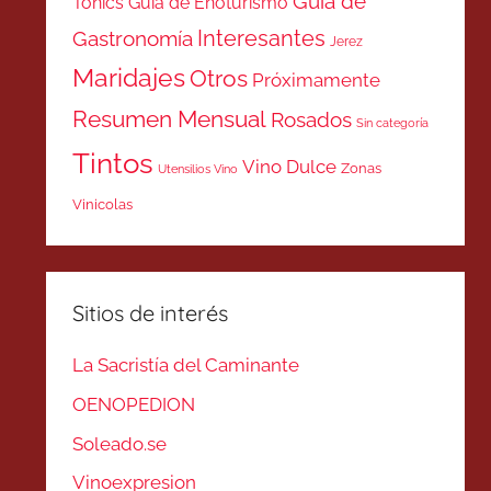
Guía de
Tonics
Guía de Enoturismo
Interesantes
Gastronomía
Jerez
Maridajes
Otros
Próximamente
Resumen Mensual
Rosados
Sin categoría
Tintos
Vino Dulce
Zonas
Utensilios Vino
Vinicolas
Sitios de interés
La Sacristía del Caminante
OENOPEDION
Soleado.se
Vinoexpresion