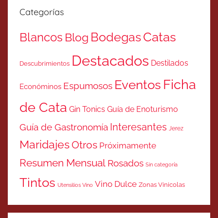
Categorías
Catas
Bodegas
Blancos
Blog
Destacados
Destilados
Descubrimientos
Ficha
Eventos
Espumosos
Económinos
de Cata
Gin Tonics
Guía de Enoturismo
Interesantes
Guía de Gastronomía
Jerez
Maridajes
Otros
Próximamente
Resumen Mensual
Rosados
Sin categoría
Tintos
Vino Dulce
Zonas Vinicolas
Utensilios Vino