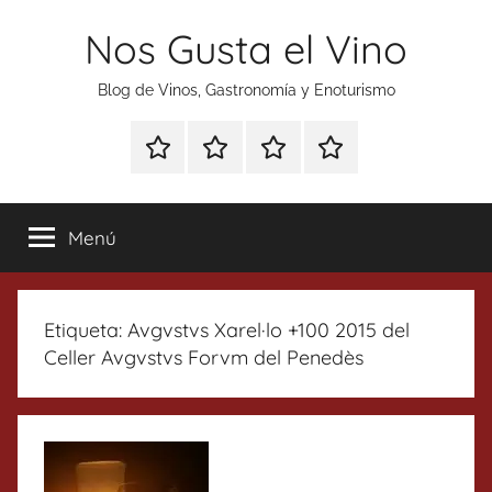
Saltar
Nos Gusta el Vino
al
contenido
Blog de Vinos, Gastronomía y Enoturismo
Especial
Enoturismo
Ranking
Contacto
Gin
y
Vinos
Tonics
Gastronomía
Menú
Etiqueta:
Avgvstvs Xarel·lo +100 2015 del
Celler Avgvstvs Forvm del Penedès