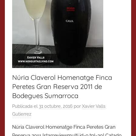
Núria Claverol Homenatge Finca
Peretes Gran Reserva 2011 de
Bodegues Sumarroca
Publicada el
31 octubre, 2016
por
Xavier Valls
Gutierrez
Núria Claverol Homenatge Finca Peretes Gran
Reserva 2011 [starreviewmulti id=9 tpl=20] Catado