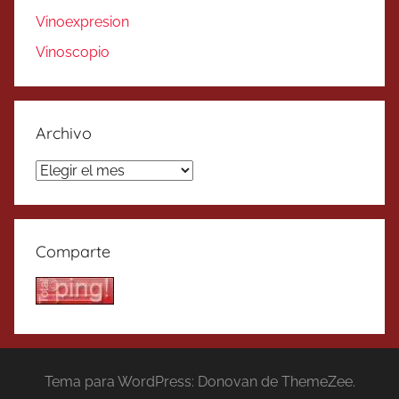
Vinoexpresion
Vinoscopio
Archivo
Archivo
Comparte
Tema para WordPress: Donovan de ThemeZee.