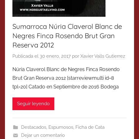
Sumarroca Núria Claverol Blanc de
Negres Finca Rosendo Brut Gran
Reserva 2012
Publicada el
30 enero, 2017
por
Xavier Valls Gutierrez
Núria Claverol Blanc de Negres Finca Rosendo
Brut Gran Reserva 2012 [starreviewmulti id=8
tpl=20] Catado en Septiembre de 2016 Bodega
Seguir leyendo
Destacados
,
Espumosos
,
Ficha de Cata
Dejar un comentario