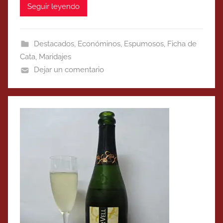
Seguir leyendo
Destacados
,
Económinos
,
Espumosos
,
Ficha de
Cata
,
Maridajes
Dejar un comentario