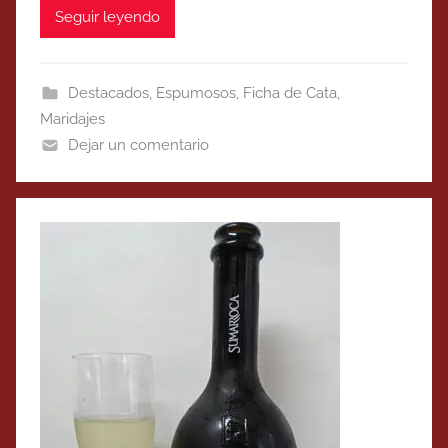
Seguir leyendo
Destacados
,
Espumosos
,
Ficha de Cata
,
Maridajes
Dejar un comentario