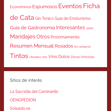
Ficha
Eventos
Espumosos
Económinos
de Cata
Gin Tonics
Guía de Enoturismo
Interesantes
Guía de Gastronomía
Jerez
Maridajes
Otros
Próximamente
Resumen Mensual
Rosados
Sin categoría
Tintos
Vino Dulce
Zonas Vinicolas
Utensilios Vino
Sitios de interés
La Sacristía del Caminante
OENOPEDION
Soleado.se