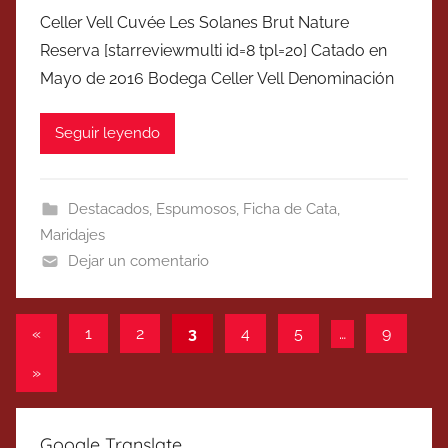
Celler Vell Cuvée Les Solanes Brut Nature
Reserva [starreviewmulti id=8 tpl=20] Catado en
Mayo de 2016 Bodega Celler Vell Denominación
Seguir leyendo
Destacados
,
Espumosos
,
Ficha de Cata
,
Maridajes
Dejar un comentario
Paginación
Entradas
«
1
2
3
4
5
…
9
anteriores
de
Entradas
»
entradas
siguientes
Google Translate