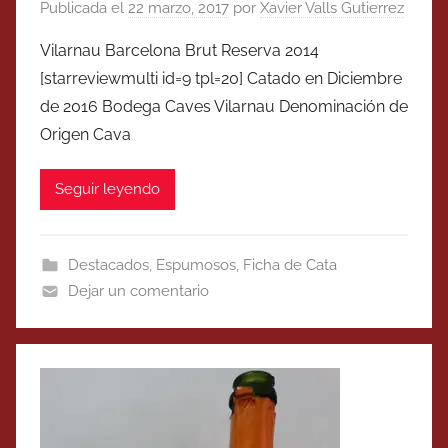
Publicada el
22 marzo, 2017
por
Xavier Valls Gutierrez
Vilarnau Barcelona Brut Reserva 2014
[starreviewmulti id=9 tpl=20] Catado en Diciembre
de 2016 Bodega Caves Vilarnau Denominación de
Origen Cava
Seguir leyendo
Destacados
,
Espumosos
,
Ficha de Cata
Dejar un comentario