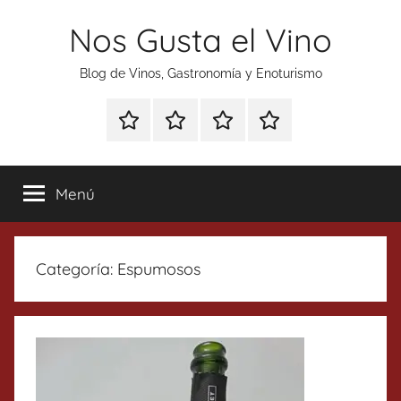
Saltar
Nos Gusta el Vino
al
contenido
Blog de Vinos, Gastronomía y Enoturismo
Especial
Enoturismo
Ranking
Contacto
Gin
y
Vinos
Tonics
Gastronomía
Menú
Categoría:
Espumosos