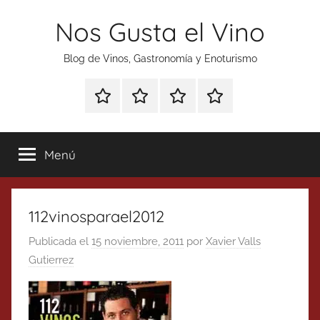
Saltar
Nos Gusta el Vino
al
contenido
Blog de Vinos, Gastronomía y Enoturismo
Especial
Enoturismo
Ranking
Contacto
Gin
y
Vinos
Tonics
Gastronomía
Menú
112vinosparael2012
Publicada el
15 noviembre, 2011
por
Xavier Valls
Gutierrez