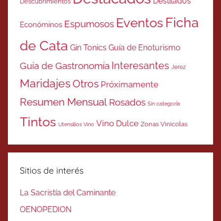
Destilados
Descubrimientos
Ficha
Eventos
Espumosos
Económinos
de Cata
Gin Tonics
Guía de Enoturismo
Interesantes
Guía de Gastronomía
Jerez
Maridajes
Otros
Próximamente
Resumen Mensual
Rosados
Sin categoría
Tintos
Vino Dulce
Zonas Vinicolas
Utensilios Vino
Sitios de interés
La Sacristía del Caminante
OENOPEDION