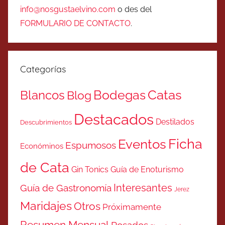
info@nosgustaelvino.com
o des del
FORMULARIO DE CONTACTO
.
Categorías
Catas
Bodegas
Blancos
Blog
Destacados
Destilados
Descubrimientos
Ficha
Eventos
Espumosos
Económinos
de Cata
Gin Tonics
Guía de Enoturismo
Interesantes
Guía de Gastronomía
Jerez
Maridajes
Otros
Próximamente
Resumen Mensual
Rosados