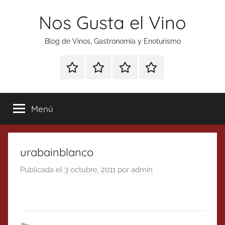
Saltar
Nos Gusta el Vino
al
contenido
Blog de Vinos, Gastronomía y Enoturismo
Especial
Enoturismo
Ranking
Contacto
Gin
y
Vinos
Tonics
Gastronomía
Menú
urabainblanco
Publicada el
3 octubre, 2011
por
admin