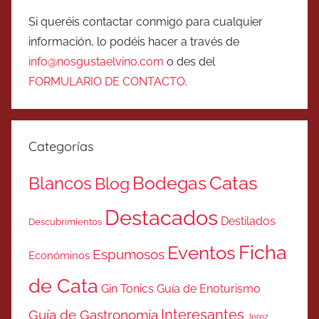
Si queréis contactar conmigo para cualquier
información, lo podéis hacer a través de
info@nosgustaelvino.com
o des del
FORMULARIO DE CONTACTO
.
Categorías
Catas
Bodegas
Blancos
Blog
Destacados
Destilados
Descubrimientos
Ficha
Eventos
Espumosos
Económinos
de Cata
Gin Tonics
Guía de Enoturismo
Interesantes
Guía de Gastronomía
Jerez