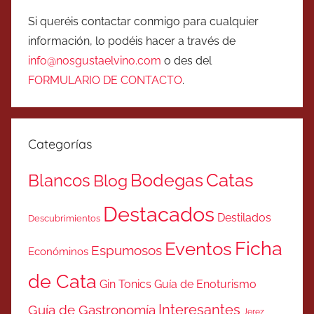
Si queréis contactar conmigo para cualquier
información, lo podéis hacer a través de
info@nosgustaelvino.com
o des del
FORMULARIO DE CONTACTO
.
Categorías
Catas
Bodegas
Blancos
Blog
Destacados
Destilados
Descubrimientos
Ficha
Eventos
Espumosos
Económinos
de Cata
Gin Tonics
Guía de Enoturismo
Interesantes
Guía de Gastronomía
Jerez