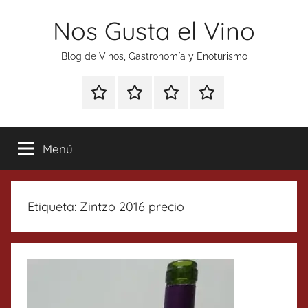
Saltar
Nos Gusta el Vino
al
contenido
Blog de Vinos, Gastronomía y Enoturismo
Especial
Enoturismo
Ranking
Contacto
Gin
y
Vinos
Tonics
Gastronomía
Menú
Etiqueta:
Zintzo 2016 precio