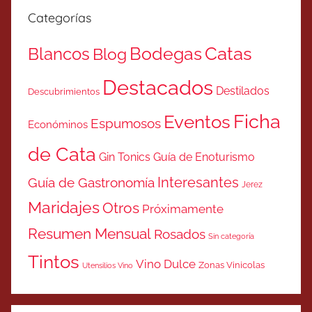
Categorías
Catas
Bodegas
Blancos
Blog
Destacados
Destilados
Descubrimientos
Ficha
Eventos
Espumosos
Económinos
de Cata
Gin Tonics
Guía de Enoturismo
Interesantes
Guía de Gastronomía
Jerez
Maridajes
Otros
Próximamente
Resumen Mensual
Rosados
Sin categoría
Tintos
Vino Dulce
Zonas Vinicolas
Utensilios Vino