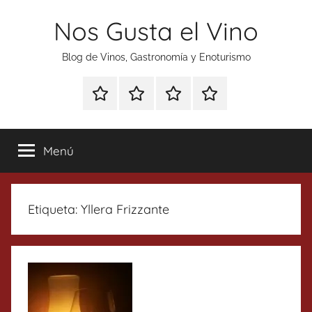
Saltar
Nos Gusta el Vino
al
contenido
Blog de Vinos, Gastronomía y Enoturismo
Especial
Enoturismo
Ranking
Contacto
Gin
y
Vinos
Tonics
Gastronomía
Menú
Etiqueta:
Yllera Frizzante