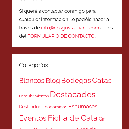
Si queréis contactar conmigo para
cualquier información, lo podéis hacer a
través de
info@nosgustaelvino.com
o des
del
FORMULARIO DE CONTACTO
.
Categorías
Catas
Bodegas
Blancos
Blog
Destacados
Descubrimientos
Espumosos
Destilados
Económinos
Ficha de Cata
Eventos
Gin