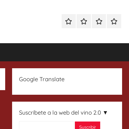
Especial
Enoturismo
Ranking
Contact
Gin
y
Vinos
Tonics
Gastronomía
Google Translate
Suscríbete a la web del vino 2.0 ▼