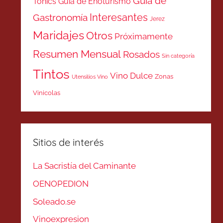
Guía de
Tonics
Guía de Enoturismo
Interesantes
Gastronomía
Jerez
Maridajes
Otros
Próximamente
Resumen Mensual
Rosados
Sin categoría
Tintos
Vino Dulce
Zonas
Utensilios Vino
Vinicolas
Sitios de interés
La Sacristía del Caminante
OENOPEDION
Soleado.se
Vinoexpresion