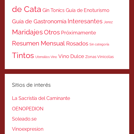
de Cata
Gin Tonics
Guía de Enoturismo
Interesantes
Guía de Gastronomía
Jerez
Maridajes
Otros
Próximamente
Resumen Mensual
Rosados
Sin categoría
Tintos
Vino Dulce
Zonas Vinicolas
Utensilios Vino
Sitios de interés
La Sacristía del Caminante
OENOPEDION
Soleado.se
Vinoexpresion