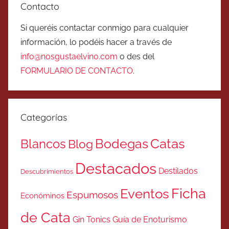
Contacto
Si queréis contactar conmigo para cualquier
información, lo podéis hacer a través de
info@nosgustaelvino.com
o des del
FORMULARIO DE CONTACTO
.
Categorías
Catas
Bodegas
Blancos
Blog
Destacados
Destilados
Descubrimientos
Ficha
Eventos
Espumosos
Económinos
de Cata
Gin Tonics
Guía de Enoturismo