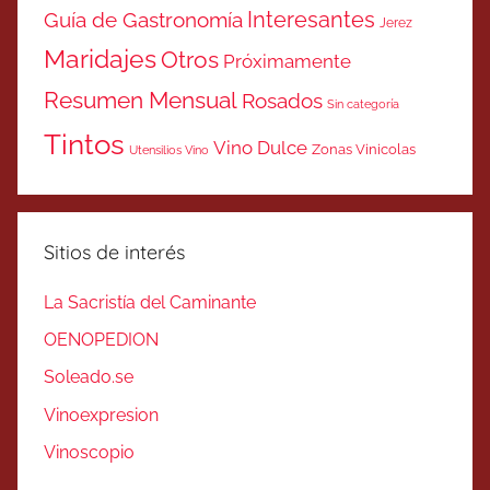
Interesantes
Guía de Gastronomía
Jerez
Maridajes
Otros
Próximamente
Resumen Mensual
Rosados
Sin categoría
Tintos
Vino Dulce
Zonas Vinicolas
Utensilios Vino
Sitios de interés
La Sacristía del Caminante
OENOPEDION
Soleado.se
Vinoexpresion
Vinoscopio