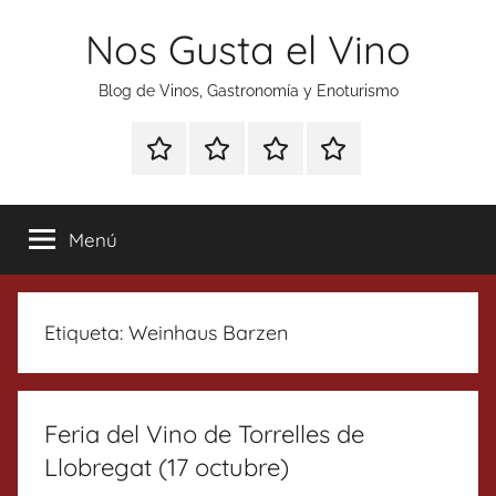
Saltar
Nos Gusta el Vino
al
contenido
Blog de Vinos, Gastronomía y Enoturismo
Especial
Enoturismo
Ranking
Contacto
Gin
y
Vinos
Tonics
Gastronomía
Menú
Etiqueta:
Weinhaus Barzen
Feria del Vino de Torrelles de
Llobregat (17 octubre)