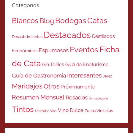
Categorías
Catas
Bodegas
Blancos
Blog
Destacados
Destilados
Descubrimientos
Ficha
Eventos
Espumosos
Económinos
de Cata
Gin Tonics
Guía de Enoturismo
Interesantes
Guía de Gastronomía
Jerez
Maridajes
Otros
Próximamente
Resumen Mensual
Rosados
Sin categoría
Tintos
Vino Dulce
Zonas Vinicolas
Utensilios Vino