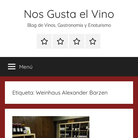
Saltar
Nos Gusta el Vino
al
contenido
Blog de Vinos, Gastronomía y Enoturismo
Especial
Enoturismo
Ranking
Contacto
Gin
y
Vinos
Tonics
Gastronomía
Menú
Etiqueta:
Weinhaus Alexander Barzen