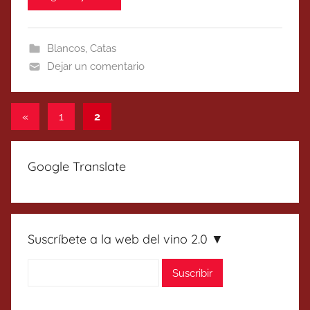
Blancos
,
Catas
Dejar un comentario
Paginación
Entradas
«
1
2
anteriores
de
entradas
Google Translate
Suscríbete a la web del vino 2.0 ▼