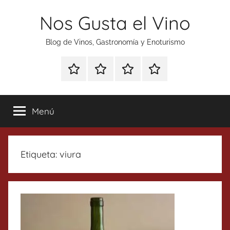
Saltar
Nos Gusta el Vino
al
contenido
Blog de Vinos, Gastronomía y Enoturismo
Especial
Enoturismo
Ranking
Contacto
Gin
y
Vinos
Tonics
Gastronomía
Menú
Etiqueta:
viura