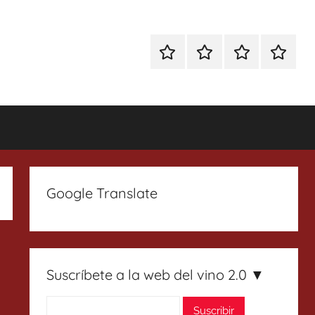
Especial
Enoturismo
Ranking
Contact
Gin
y
Vinos
Tonics
Gastronomía
Google Translate
Suscríbete a la web del vino 2.0 ▼