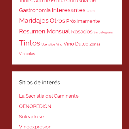
Guía de
Tonics
Guía de Enoturismo
Interesantes
Gastronomía
Jerez
Maridajes
Otros
Próximamente
Resumen Mensual
Rosados
Sin categoría
Tintos
Vino Dulce
Zonas
Utensilios Vino
Vinicolas
Sitios de interés
La Sacristía del Caminante
OENOPEDION
Soleado.se
Vinoexpresion