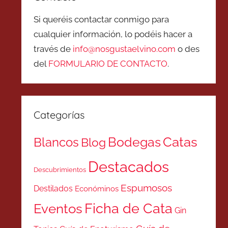
Si queréis contactar conmigo para
cualquier información, lo podéis hacer a
través de
info@nosgustaelvino.com
o des
del
FORMULARIO DE CONTACTO
.
Categorías
Catas
Bodegas
Blancos
Blog
Destacados
Descubrimientos
Espumosos
Destilados
Económinos
Ficha de Cata
Eventos
Gin