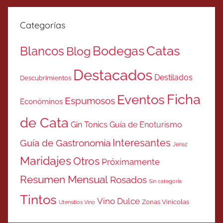
Categorías
Catas
Bodegas
Blancos
Blog
Destacados
Destilados
Descubrimientos
Ficha
Eventos
Espumosos
Económinos
de Cata
Gin Tonics
Guía de Enoturismo
Interesantes
Guía de Gastronomía
Jerez
Maridajes
Otros
Próximamente
Resumen Mensual
Rosados
Sin categoría
Tintos
Vino Dulce
Zonas Vinicolas
Utensilios Vino