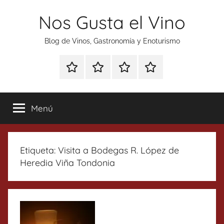
Saltar
Nos Gusta el Vino
al
contenido
Blog de Vinos, Gastronomía y Enoturismo
Especial
Enoturismo
Ranking
Contacto
Gin
y
Vinos
Tonics
Gastronomía
Menú
Etiqueta:
Visita a Bodegas R. López de
Heredia Viña Tondonia