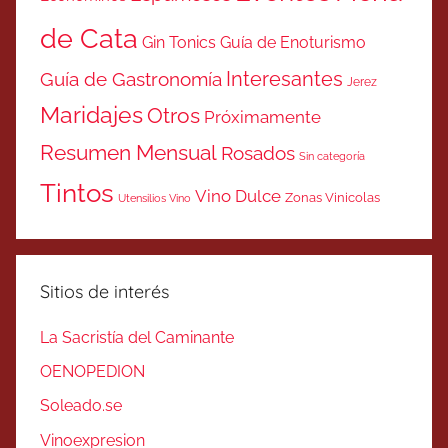
de Cata
Gin Tonics
Guía de Enoturismo
Interesantes
Guía de Gastronomía
Jerez
Maridajes
Otros
Próximamente
Resumen Mensual
Rosados
Sin categoría
Tintos
Vino Dulce
Zonas Vinicolas
Utensilios Vino
Sitios de interés
La Sacristía del Caminante
OENOPEDION
Soleado.se
Vinoexpresion