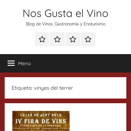
Saltar
Nos Gusta el Vino
al
contenido
Blog de Vinos, Gastronomía y Enoturismo
Especial
Enoturismo
Ranking
Contacto
Gin
y
Vinos
Tonics
Gastronomía
Menú
Etiqueta:
vinyes del terrer