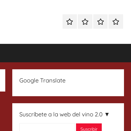
Especial
Enoturismo
Ranking
Contact
Gin
y
Vinos
Tonics
Gastronomía
Google Translate
Suscríbete a la web del vino 2.0 ▼