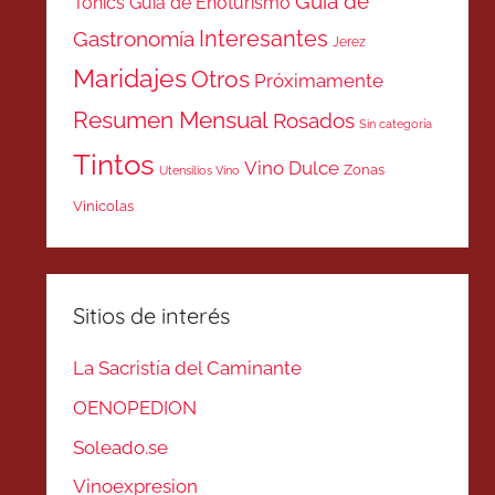
Guía de
Tonics
Guía de Enoturismo
Interesantes
Gastronomía
Jerez
Maridajes
Otros
Próximamente
Resumen Mensual
Rosados
Sin categoría
Tintos
Vino Dulce
Zonas
Utensilios Vino
Vinicolas
Sitios de interés
La Sacristía del Caminante
OENOPEDION
Soleado.se
Vinoexpresion