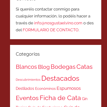
Si queréis contactar conmigo para
cualquier información, lo podéis hacer a
través de
info@nosgustaelvino.com
o des
del
FORMULARIO DE CONTACTO
.
Categorías
Catas
Bodegas
Blancos
Blog
Destacados
Descubrimientos
Espumosos
Destilados
Económinos
Ficha de Cata
Eventos
Gin