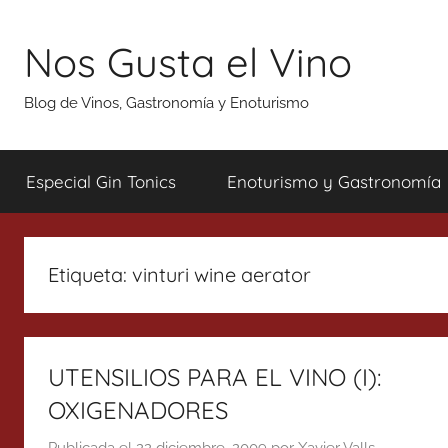
Saltar
al
Nos Gusta el Vino
contenido
Blog de Vinos, Gastronomía y Enoturismo
Especial Gin Tonics
Enoturismo y Gastronomía
Etiqueta:
vinturi wine aerator
UTENSILIOS PARA EL VINO (I):
OXIGENADORES
Publicada el
22 diciembre, 2009
por
Xavier Valls