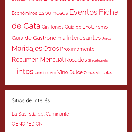
Ficha
Eventos
Espumosos
Económinos
de Cata
Gin Tonics
Guía de Enoturismo
Interesantes
Guía de Gastronomía
Jerez
Maridajes
Otros
Próximamente
Resumen Mensual
Rosados
Sin categoría
Tintos
Vino Dulce
Zonas Vinicolas
Utensilios Vino
Sitios de interés
La Sacristía del Caminante
OENOPEDION