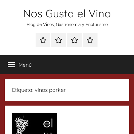
Saltar
Nos Gusta el Vino
al
contenido
Blog de Vinos, Gastronomía y Enoturismo
Especial
Enoturismo
Ranking
Contacto
Gin
y
Vinos
Tonics
Gastronomía
Menú
Etiqueta:
vinos parker