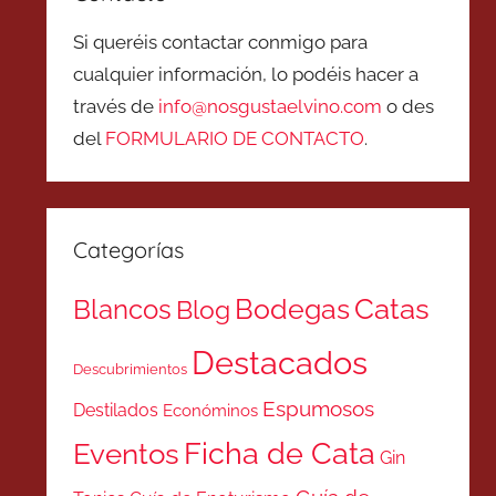
Si queréis contactar conmigo para
cualquier información, lo podéis hacer a
través de
info@nosgustaelvino.com
o des
del
FORMULARIO DE CONTACTO
.
Categorías
Catas
Bodegas
Blancos
Blog
Destacados
Descubrimientos
Espumosos
Destilados
Económinos
Ficha de Cata
Eventos
Gin