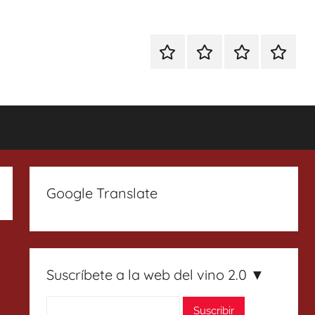
Especial
Enoturismo
Ranking
Contact
Gin
y
Vinos
Tonics
Gastronomía
Google Translate
Suscríbete a la web del vino 2.0 ▼