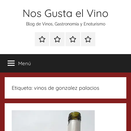
Saltar
Nos Gusta el Vino
al
contenido
Blog de Vinos, Gastronomía y Enoturismo
Especial
Enoturismo
Ranking
Contacto
Gin
y
Vinos
Tonics
Gastronomía
Menú
Etiqueta:
vinos de gonzalez palacios