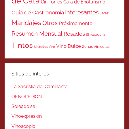
de Cata
Gin Tonics
Guía de Enoturismo
Interesantes
Guía de Gastronomía
Jerez
Maridajes
Otros
Próximamente
Resumen Mensual
Rosados
Sin categoría
Tintos
Vino Dulce
Zonas Vinicolas
Utensilios Vino
Sitios de interés
La Sacristía del Caminante
OENOPEDION
Soleado.se
Vinoexpresion
Vinoscopio