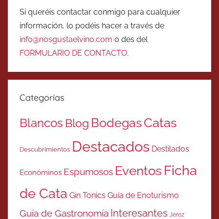
Si queréis contactar conmigo para cualquier
información, lo podéis hacer a través de
info@nosgustaelvino.com
o des del
FORMULARIO DE CONTACTO
.
Categorías
Catas
Bodegas
Blancos
Blog
Destacados
Destilados
Descubrimientos
Ficha
Eventos
Espumosos
Económinos
de Cata
Gin Tonics
Guía de Enoturismo
Interesantes
Guía de Gastronomía
Jerez