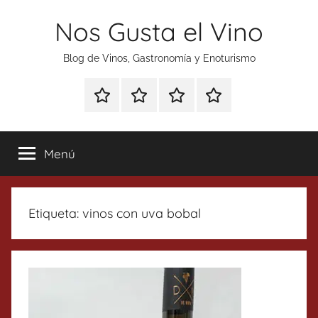
Saltar
Nos Gusta el Vino
al
contenido
Blog de Vinos, Gastronomía y Enoturismo
Especial
Enoturismo
Ranking
Contacto
Gin
y
Vinos
Tonics
Gastronomía
Menú
Etiqueta:
vinos con uva bobal