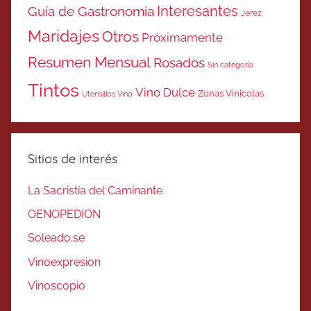
Interesantes
Guía de Gastronomía
Jerez
Maridajes
Otros
Próximamente
Resumen Mensual
Rosados
Sin categoría
Tintos
Vino Dulce
Zonas Vinicolas
Utensilios Vino
Sitios de interés
La Sacristía del Caminante
OENOPEDION
Soleado.se
Vinoexpresion
Vinoscopio