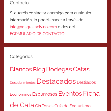
Contacto
Si queréis contactar conmigo para cualquier
información, lo podéis hacer a través de
info@nosgustaelvino.com
o des del
FORMULARIO DE CONTACTO
.
Categorías
Catas
Bodegas
Blancos
Blog
Destacados
Destilados
Descubrimientos
Ficha
Eventos
Espumosos
Económinos
de Cata
Gin Tonics
Guía de Enoturismo