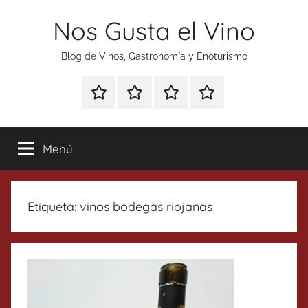
Saltar
Nos Gusta el Vino
al
contenido
Blog de Vinos, Gastronomía y Enoturismo
Especial
Enoturismo
Ranking
Contacto
Gin
y
Vinos
Tonics
Gastronomía
Menú
Etiqueta:
vinos bodegas riojanas