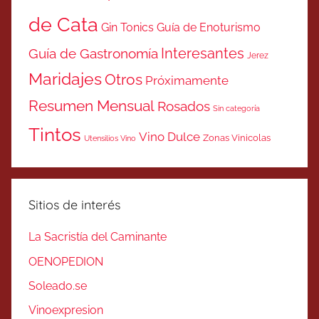
de Cata
Gin Tonics
Guía de Enoturismo
Interesantes
Guía de Gastronomía
Jerez
Maridajes
Otros
Próximamente
Resumen Mensual
Rosados
Sin categoría
Tintos
Vino Dulce
Zonas Vinicolas
Utensilios Vino
Sitios de interés
La Sacristía del Caminante
OENOPEDION
Soleado.se
Vinoexpresion