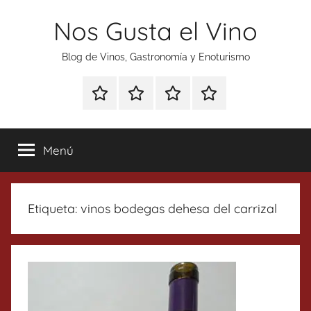
Saltar
Nos Gusta el Vino
al
contenido
Blog de Vinos, Gastronomía y Enoturismo
Especial
Enoturismo
Ranking
Contacto
Gin
y
Vinos
Tonics
Gastronomía
Menú
Etiqueta:
vinos bodegas dehesa del carrizal