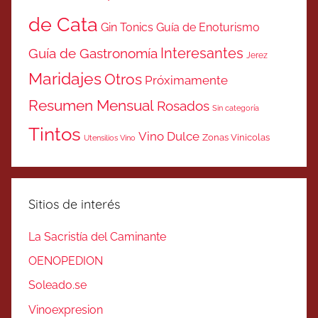
de Cata
Gin Tonics
Guía de Enoturismo
Interesantes
Guía de Gastronomía
Jerez
Maridajes
Otros
Próximamente
Resumen Mensual
Rosados
Sin categoría
Tintos
Vino Dulce
Zonas Vinicolas
Utensilios Vino
Sitios de interés
La Sacristía del Caminante
OENOPEDION
Soleado.se
Vinoexpresion