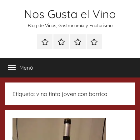
Saltar
Nos Gusta el Vino
al
contenido
Blog de Vinos, Gastronomía y Enoturismo
Especial
Enoturismo
Ranking
Contacto
Gin
y
Vinos
Tonics
Gastronomía
Menú
Etiqueta:
vino tinto joven con barrica