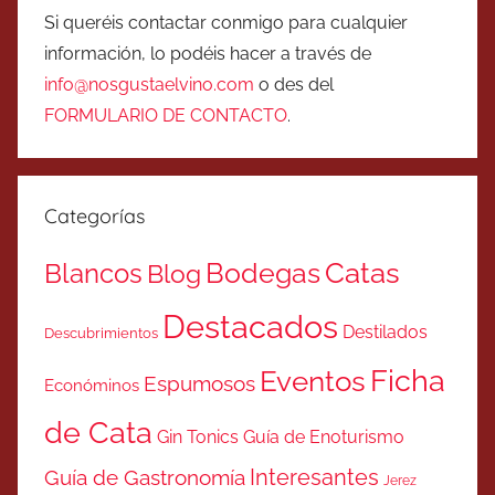
Si queréis contactar conmigo para cualquier
información, lo podéis hacer a través de
info@nosgustaelvino.com
o des del
FORMULARIO DE CONTACTO
.
Categorías
Catas
Bodegas
Blancos
Blog
Destacados
Destilados
Descubrimientos
Ficha
Eventos
Espumosos
Económinos
de Cata
Gin Tonics
Guía de Enoturismo
Interesantes
Guía de Gastronomía
Jerez