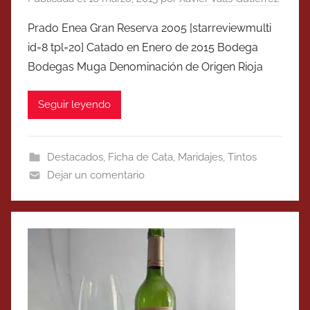
Prado Enea Gran Reserva 2005 [starreviewmulti
id=8 tpl=20] Catado en Enero de 2015 Bodega
Bodegas Muga Denominación de Origen Rioja
Seguir leyendo
Destacados
,
Ficha de Cata
,
Maridajes
,
Tintos
Dejar un comentario