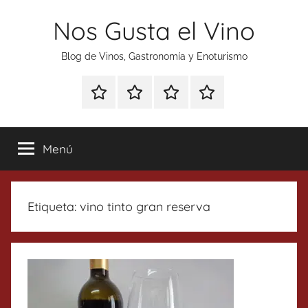
Saltar
Nos Gusta el Vino
al
contenido
Blog de Vinos, Gastronomía y Enoturismo
Especial
Enoturismo
Ranking
Contacto
Gin
y
Vinos
Tonics
Gastronomía
Menú
Etiqueta:
vino tinto gran reserva