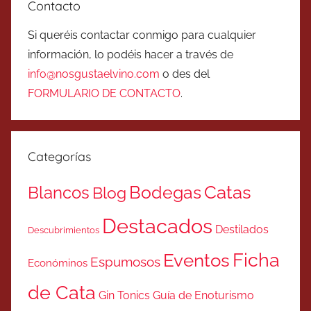
Contacto
Si queréis contactar conmigo para cualquier
información, lo podéis hacer a través de
info@nosgustaelvino.com
o des del
FORMULARIO DE CONTACTO
.
Categorías
Catas
Bodegas
Blancos
Blog
Destacados
Destilados
Descubrimientos
Ficha
Eventos
Espumosos
Económinos
de Cata
Gin Tonics
Guía de Enoturismo