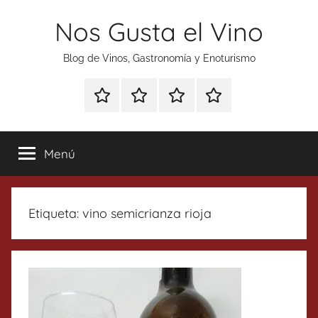
Saltar
Nos Gusta el Vino
al
contenido
Blog de Vinos, Gastronomía y Enoturismo
Especial
Enoturismo
Ranking
Contacto
Gin
y
Vinos
Tonics
Gastronomía
Menú
Etiqueta:
vino semicrianza rioja