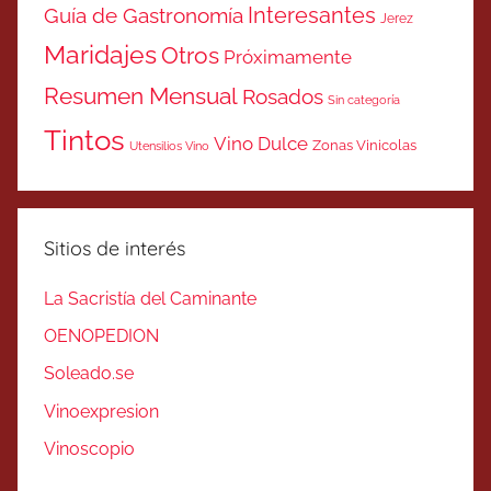
Interesantes
Guía de Gastronomía
Jerez
Maridajes
Otros
Próximamente
Resumen Mensual
Rosados
Sin categoría
Tintos
Vino Dulce
Zonas Vinicolas
Utensilios Vino
Sitios de interés
La Sacristía del Caminante
OENOPEDION
Soleado.se
Vinoexpresion
Vinoscopio