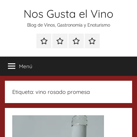
Saltar
Nos Gusta el Vino
al
contenido
Blog de Vinos, Gastronomía y Enoturismo
Especial
Enoturismo
Ranking
Contacto
Gin
y
Vinos
Tonics
Gastronomía
Menú
Etiqueta:
vino rosado promesa