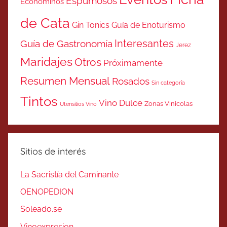
Espumosos
Económinos
de Cata
Gin Tonics
Guía de Enoturismo
Interesantes
Guía de Gastronomía
Jerez
Maridajes
Otros
Próximamente
Resumen Mensual
Rosados
Sin categoría
Tintos
Vino Dulce
Zonas Vinicolas
Utensilios Vino
Sitios de interés
La Sacristía del Caminante
OENOPEDION
Soleado.se
Vinoexpresion