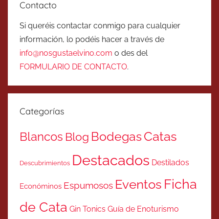
Contacto
Si queréis contactar conmigo para cualquier
información, lo podéis hacer a través de
info@nosgustaelvino.com
o des del
FORMULARIO DE CONTACTO
.
Categorías
Catas
Bodegas
Blancos
Blog
Destacados
Destilados
Descubrimientos
Ficha
Eventos
Espumosos
Económinos
de Cata
Gin Tonics
Guía de Enoturismo