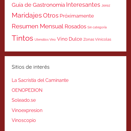
Interesantes
Guía de Gastronomía
Jerez
Maridajes
Otros
Próximamente
Resumen Mensual
Rosados
Sin categoría
Tintos
Vino Dulce
Zonas Vinicolas
Utensilios Vino
Sitios de interés
La Sacristía del Caminante
OENOPEDION
Soleado.se
Vinoexpresion
Vinoscopio