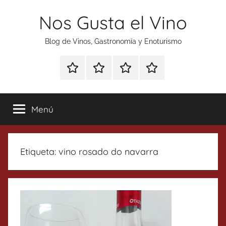
Saltar
Nos Gusta el Vino
al
contenido
Blog de Vinos, Gastronomía y Enoturismo
Especial
Enoturismo
Ranking
Contacto
Gin
y
Vinos
Tonics
Gastronomía
Menú
Etiqueta:
vino rosado do navarra