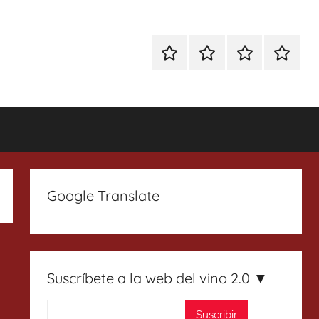
Especial
Enoturismo
Ranking
Contact
Gin
y
Vinos
Tonics
Gastronomía
Google Translate
Suscríbete a la web del vino 2.0 ▼