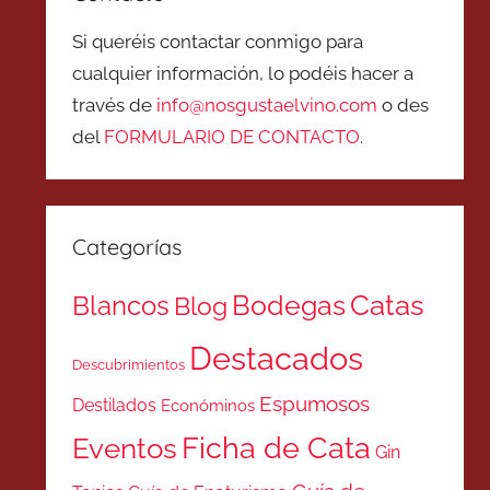
Si queréis contactar conmigo para
cualquier información, lo podéis hacer a
través de
info@nosgustaelvino.com
o des
del
FORMULARIO DE CONTACTO
.
Categorías
Catas
Bodegas
Blancos
Blog
Destacados
Descubrimientos
Espumosos
Destilados
Económinos
Ficha de Cata
Eventos
Gin