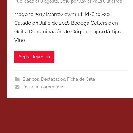
Publicada el
8 agosto, 2018
por
Xavier Valls Gutierrez
Magenc 2017 [starreviewmulti id=6 tpl=20]
Catado en Julio de 2018 Bodega Cellers d’en
Guilla Denominación de Origen Empordà Tipo
Vino
Seguir leyendo
Blancos
,
Destacados
,
Ficha de Cata
Dejar un comentario