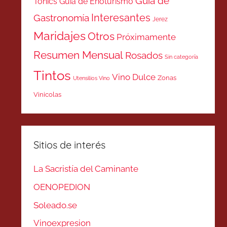
Guía de
Tonics
Guía de Enoturismo
Interesantes
Gastronomía
Jerez
Maridajes
Otros
Próximamente
Resumen Mensual
Rosados
Sin categoría
Tintos
Vino Dulce
Zonas
Utensilios Vino
Vinicolas
Sitios de interés
La Sacristía del Caminante
OENOPEDION
Soleado.se
Vinoexpresion